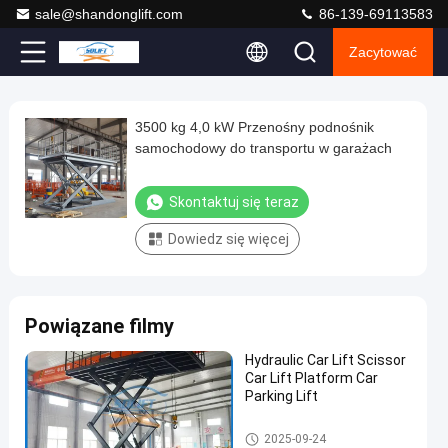
sale@shandonglift.com
86-139-69113583
Zacytować
Loaded
:
0%
0:00
/
0:00
Auto
Play
Play
Play
Mute
Picture-
Fullscreen
Current
Duration
next
next
in-
Play
Picture
3500 kg 4,0 kW Przenośny podnośnik
3500
Time
Video
samochodowy do transportu w garażach
kg
4,0
Skontaktuj się teraz
kW
Dowiedz się więcej
Przenośny
podnośnik
samochodowy
Powiązane filmy
do
transportu
Hydraulic Car Lift Scissor
Car Lift Platform Car
w
Parking Lift
garażach
Podnośnik nożycowy
2025-09-24
Skontaktuj