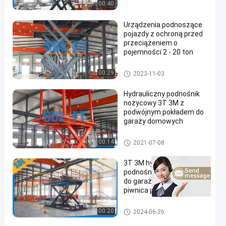
00:40
2024-
133
Podnośnik
się teraz
nożycowy
06-26
poglądy
Podział
Urządzenia podnoszące
pojazdy z ochroną przed
#
przeciążeniem o
pojemności 2 - 20 ton
podnośnik
nożycowy do
Podnośnik nożycowy
00:29
2023-11-03
samochodów
#
Hydrauliczny podnośnik
podnośnik
nożycowy 3T 3M z
samochodowy
podwójnym pokładem do
garaży domowych
w garażu
#
Podnośnik nożycowy
00:14
2021-07-08
podnośnik
nożycowy
3T 3M hydrauliczny
do
podnośnik automatyczny
pojazdów
do garażu domu Willa
piwnica parkingu winda
H
o
Podnośnik nożycowy
00:20
2024-06-26
m
e